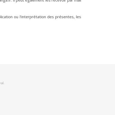
ga.fr. Il peut également les recevoir par mail
ication ou l’interprétation des présentes, les
al
.