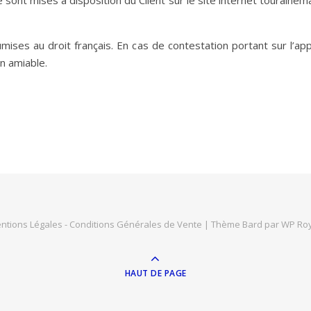
ont mises à disposition du Client sur le site internet touraineman
ses au droit français. En cas de contestation portant sur l’appl
n amiable.
ntions Légales -
Conditions Générales de Vente
|
Thème Bard par
WP Roy
HAUT DE PAGE