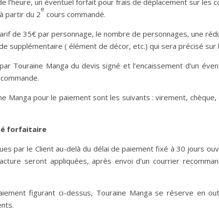
0€ de l’heure, un éventuel forfait pour frais de déplacement sur l
e
à partir du 2
cours commandé.
le tarif de 35€ par personnage, le nombre de personnages, une ré
 supplémentaire ( élément de décor, etc.) qui sera précisé sur l
 par Touraine Manga du devis signé et l’encaissement d’un évent
de commande.
 Manga pour le paiement sont les suivants : virement, chèque, c
é forfaitaire
par le Client au-delà du délai de paiement fixé à 30 jours ouvré
ture seront appliquées, après envoi d’un courrier recommandé 
iement figurant ci-dessus, Touraine Manga se réserve en out
ents.