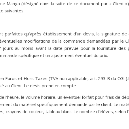
aine Manga (désigné dans la suite de ce document par « Client »)
te suivantes.
parfaites qu’après établissement d’un devis, la signature de cel
ventuelles modifications de la commande demandées par le Cl
 7 jours au moins avant la date prévue pour la fourniture de
commande spécifique et un ajustement éventuel du prix.
 en Euros et Hors Taxes (TVA non applicable, art. 293 B du CGI )
ssé au Client. Le devis prend en compte
4 € de l’heure, le volume horaire, un éventuel forfait pour frais d
ement du matériel spécifiquement demandé par le client. Le matér
es, crayons de couleur, tableau blanc. Le nombre d’élèves, selon 