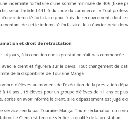
e indemnité forfaitaire d’une somme minimale de 40€ (fixée pa
tis, selon l’article L441-6 du code du commerce : « Tout profes
r, d’une indemnité forfaitaire pour frais de recouvrement, dont le
montant de cette indemnité forfaitaire, le créancier peut de
lamation et droit de rétractation
 de 14 jours, à la condition que la prestation n’ait pas commencée.
d avec le client et figurera sur le devis. Tout changement de da
imite de la disponibilité de Touraine Manga.
 le nombre d’élèves au moment de l’exécution de la prestation d
à 10 ans , 15 élèves pour un groupe d’élèves de 11 ans et plus)
e, après en avoir informé le client, si le dépassement est jugé exc
le service rendu par Touraine Manga. Toute réclamation ou contes
ation. Le Client est tenu de vérifier la qualité de la prestation.