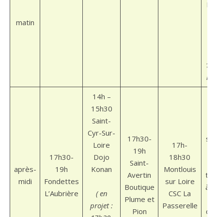
Ro
T
matin
( e
10
1 s
moi
14h –
15h30
Saint-
Cyr-Sur-
17h30-
sam
Loire
17h-
19h
17h30-
Dojo
18h30
Saint-
a
après-
19h
Konan
Montlouis
Avertin
thé
midi
Fondettes
sur Loire
Boutique
à C
L’Aubrière
( en
CSC La
Plume et
Le
projet :
Passerelle
Pion
che