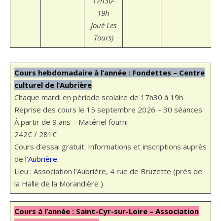
17h30-
& 
19h
Joué Les
Tours)
Cours hebdomadaire à l’année : Fondettes – Centre
culturel de l’Aubrière
Chaque mardi en période scolaire de 17h30 à 19h
Reprise des cours le 15 septembre 2026 – 30 séances
À partir de 9 ans – Matériel fourni
242€ / 281€
Cours d’essai gratuit. Informations et inscriptions auprès
de
l’Aubrière
.
Lieu : Association l’Aubrière, 4 rue de Bruzette (près de
la Halle de la Morandière )
Cou
rs
à l’année : Saint-Cyr-sur-Loire – Association